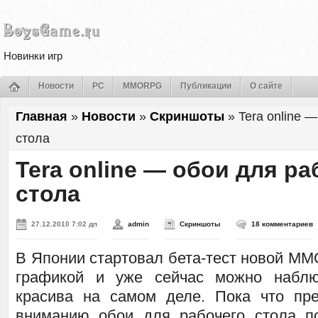
Новинки игр
Новости
PC
MMORPG
Публикации
О сайте
Главная
»
Новости
»
Скриншоты
»
Tera online 
стола
Tera online — обои для ра
стола
27.12.2010 7:02 дп
admin
Скриншоты
18 комментариев
В Японии стартовал бета-тест новой ММ
графикой и уже сейчас можно наблю
красива на самом деле. Пока что пр
вниманию обои для рабочего стола 