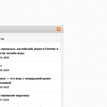
сти
 прокачать английский, играя в Fortnite и
угие онлайн-игры
01-2026
ст
05-2024
iator — это игра с невиданной ранее
ханикой
10-2022
стирование видеоигр
07-2022