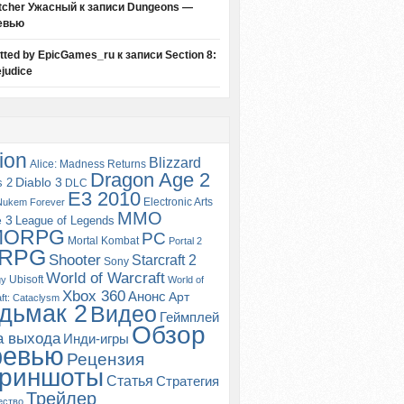
tcher Ужасный
к записи
Dungeons —
евью
itted by EpicGames_ru
к записи
Section 8:
judice
ion
Blizzard
Alice: Madness Returns
Dragon Age 2
s 2
Diablo 3
DLC
E3 2010
Electronic Arts
Nukem Forever
MMO
e 3
League of Legends
MORPG
PC
Mortal Kombat
Portal 2
RPG
Shooter
Starcraft 2
Sony
World of Warcraft
Ubisoft
gy
World of
Xbox 360
Анонс
Арт
ft: Cataclysm
дьмак 2
Видео
Геймплей
Обзор
а выхода
Инди-игры
ревью
Рецензия
риншоты
Статья
Стратегия
Трейлер
ество