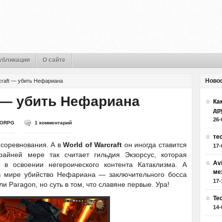
убликации
О сайте
Ново
rcraft — убить Нефариана
t — убить Нефариана
Как
др
26-
ORPG
1 комментарий
те
 соревнования. А в
World of Warcraft
он иногда ставится
17-
айней мере так считает гильдия Экзорсус, которая
Av
 в освоении негероического контента Катаклизма. А
ме
 в мире убийство Нефариана — заключительного босса
17-
 Paragon, но суть в том, что славяне первые. Ура!
Те
14-