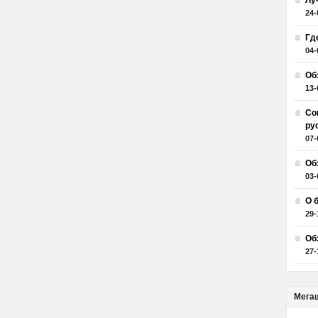
Лу
24-
Гд
04-
Об
13-
Со
ру
07-
Об
03-
О 
29-
Об
27-
Мега