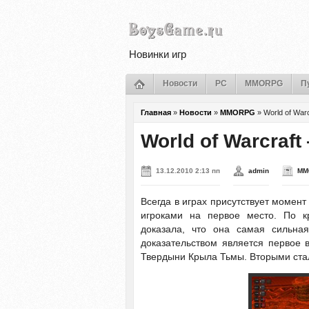
Новинки игр
Новости
PC
MMORPG
П
Главная
»
Новости
»
MMORPG
»
World of Wa
World of Warcraf
13.12.2010 2:13 пп
admin
MM
Всегда в играх присутствует момент
игроками на первое место. По кр
доказала, что она самая сильная
доказательством является первое
Твердыни Крыла Тьмы. Вторыми стали