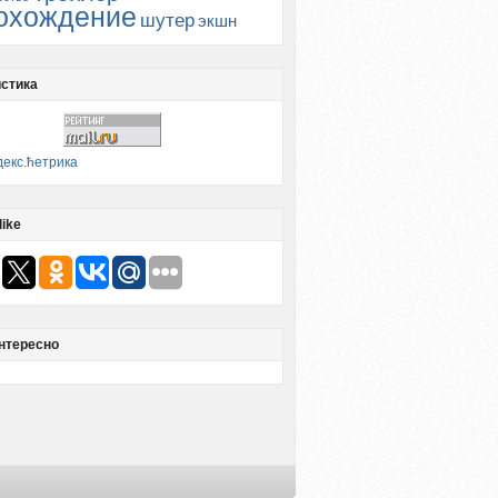
охождение
шутер
экшн
стика
like
нтересно