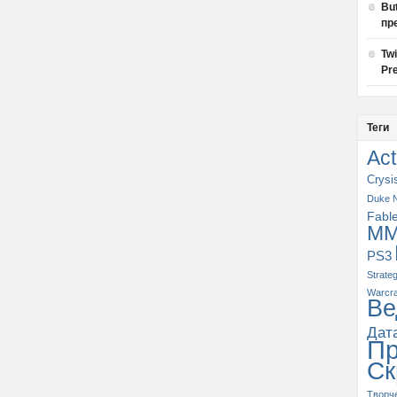
Bu
пр
Tw
Pre
Теги
Act
Crysi
Duke 
Fabl
M
PS3
Strate
Warcra
Ве
Дат
П
Ск
Творч