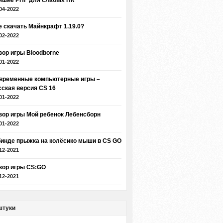
чшие РПГ для слабых ПК
04-2022
е скачать Майнкрафт 1.19.0?
02-2022
зор игры Bloodborne
01-2022
временные компьютерные игры –
сская версия CS 16
01-2022
зор игры Мой ребенок Лебенсборн
01-2022
бинде прыжка на колёсико мыши в CS GO
12-2021
зор игры CS:GO
12-2021
штуки