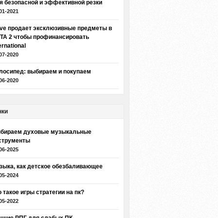
я безопасной и эффективной резки
01-2021
lve продает эксклюзивные предметы в
TA 2 чтобы профинансировать
ernational
07-2020
лосипед: выбираем и покупаем
06-2020
нки
бираем духовые музыкальные
струменты
06-2025
зыка, как детское обезбаливающее
05-2024
о такое игры стратегии на пк?
05-2022