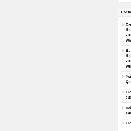
Посл
Ск
Но
20
Wa
Дат
Но
20
Win
Tw
Qu
Fr
си
ne
си
Fr