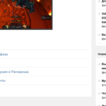
Дл
14-
Va
DO
Int
04-
Ве
03-
 фаза
Нови
Вы
ин
вушек и Рагнароша
30-
ечты
Му
17-
Чт
12-