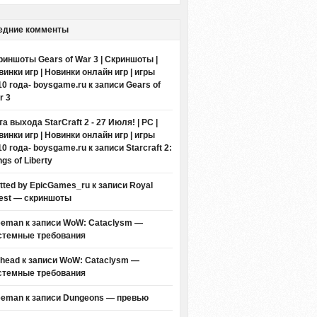
едние комменты
риншоты Gears of War 3 | Скриншоты |
винки игр | Новинки онлайн игр | игры
10 года- boysgame.ru
к записи
Gears of
r 3
а выхода StarCraft 2 - 27 Июля! | PC |
винки игр | Новинки онлайн игр | игры
10 года- boysgame.ru
к записи
Starcraft 2:
gs of Liberty
itted by EpicGames_ru
к записи
Royal
est — скриншоты
eeman к записи
WoW: Cataclysm —
стемные требования
thead к записи
WoW: Cataclysm —
стемные требования
eeman к записи
Dungeons — превью