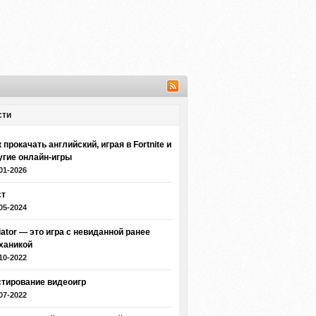
сти
 прокачать английский, играя в Fortnite и
угие онлайн-игры
01-2026
ст
05-2024
iator — это игра с невиданной ранее
ханикой
10-2022
стирование видеоигр
07-2022