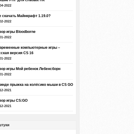
чшие РПГ для слабых ПК
04-2022
е скачать Майнкрафт 1.19.0?
02-2022
зор игры Bloodborne
01-2022
временные компьютерные игры –
сская версия CS 16
01-2022
зор игры Мой ребенок Лебенсборн
01-2022
бинде прыжка на колёсико мыши в CS GO
12-2021
зор игры CS:GO
12-2021
штуки