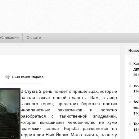
убликации
О сайте
Ново
Как
др
26-
1 045 комментариев
те
В
Crysis 2
речь пойдет о пришельцах, которые
17-
начали захват нашей планеты. Вам, в лице
Av
главного героя, предстоит бороться против
ме
инопланетных захватчиков и попутно
17-
разобраться с таинственной эпидемией,
которая выкашивает человечество не хуже
Те
вражеских солдат. Борьба развернется на
14-
территории Нью-Йорка. Мало выжить, планету