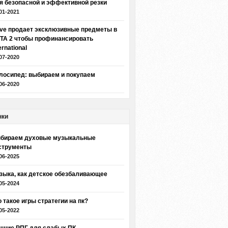
я безопасной и эффективной резки
01-2021
lve продает эксклюзивные предметы в
TA 2 чтобы профинансировать
ernational
07-2020
лосипед: выбираем и покупаем
06-2020
нки
бираем духовые музыкальные
струменты
06-2025
зыка, как детское обезбаливающее
05-2024
о такое игры стратегии на пк?
05-2022