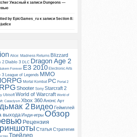
tcher Ужасный
к записи
Dungeons —
евью
itted by EpicGames_ru
к записи
Section 8:
judice
ion
Blizzard
Alice: Madness Returns
Dragon Age 2
s 2
Diablo 3
DLC
E3 2010
Electronic Arts
Nukem Forever
MMO
e 3
League of Legends
MORPG
PC
Mortal Kombat
Portal 2
RPG
Shooter
Starcraft 2
Sony
World of Warcraft
Ubisoft
gy
World of
Xbox 360
Анонс
Арт
ft: Cataclysm
дьмак 2
Видео
Геймплей
Обзор
а выхода
Инди-игры
ревью
Рецензия
риншоты
Статья
Стратегия
Трейлер
ество