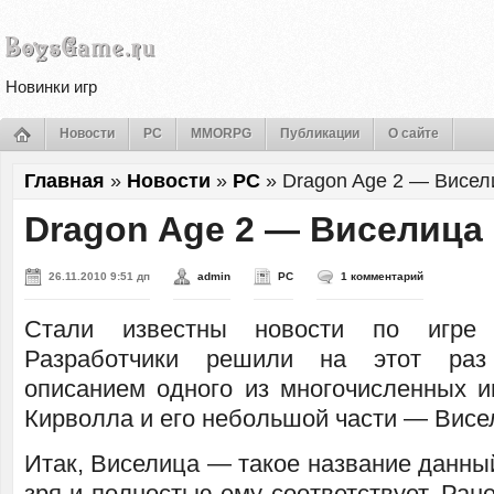
Новинки игр
Новости
PC
MMORPG
Публикации
О сайте
Главная
»
Новости
»
PC
»
Dragon Age 2 — Висел
Dragon Age 2 — Виселица
26.11.2010 9:51 дп
admin
PC
1 комментарий
Стали известны новости по игр
Разработчики решили на этот раз
описанием одного из многочисленных 
Кирволла и его небольшой части — Висе
Итак, Виселица — такое название данны
зря и полностью ему соответствует. Ран