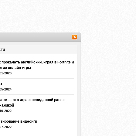
сти
 прокачать английский, играя в Fortnite и
угие онлайн-игры
01-2026
ст
05-2024
iator — это игра с невиданной ранее
ханикой
10-2022
стирование видеоигр
07-2022