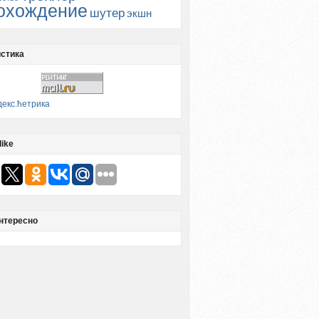
охождение
шутер
экшн
стика
like
нтересно