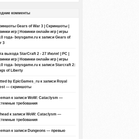
едние комменты
риншоты Gears of War 3 | Скриншоты |
винки игр | Новинки онлайн игр | игры
10 года- boysgame.ru
к записи
Gears of
r 3
а выхода StarCraft 2 - 27 Июля! | PC |
винки игр | Новинки онлайн игр | игры
10 года- boysgame.ru
к записи
Starcraft 2:
gs of Liberty
itted by EpicGames_ru
к записи
Royal
est — скриншоты
eeman к записи
WoW: Cataclysm —
стемные требования
thead к записи
WoW: Cataclysm —
стемные требования
eeman к записи
Dungeons — превью