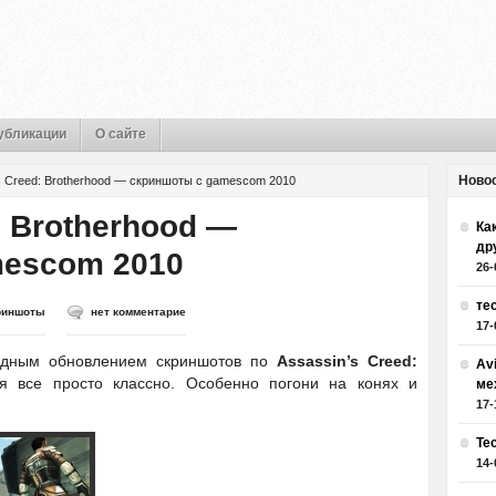
убликации
О сайте
Ново
s Creed: Brotherhood — скриншоты с gamescom 2010
: Brotherhood —
Как
др
mescom 2010
26-
те
риншоты
нет комментарие
17-
едным обновлением скриншотов по
Assassin’s Creed:
Av
ся все просто классно. Особенно погони на конях и
ме
17-
Те
14-