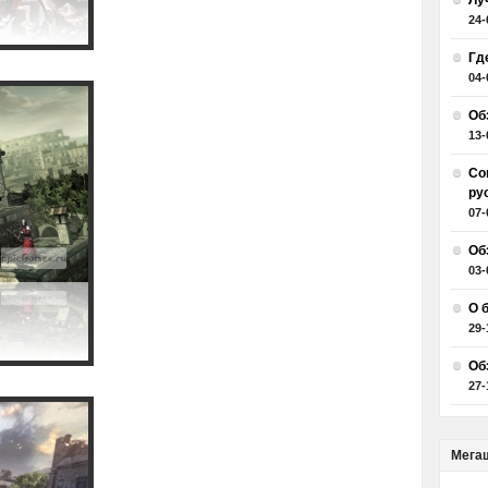
Лу
24-
Гд
04-
Об
13-
Со
ру
07-
Об
03-
О 
29-
Об
27-
Мега