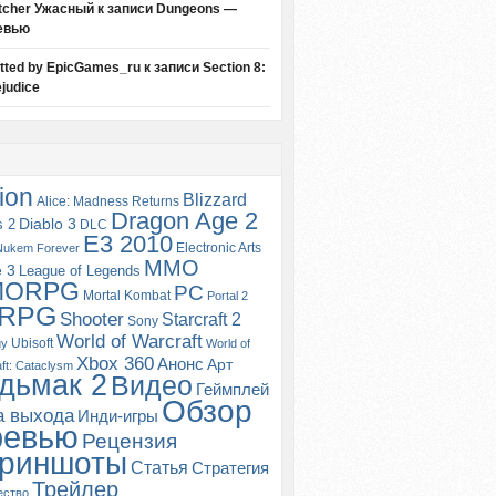
tcher Ужасный
к записи
Dungeons —
евью
itted by EpicGames_ru
к записи
Section 8:
judice
ion
Blizzard
Alice: Madness Returns
Dragon Age 2
s 2
Diablo 3
DLC
E3 2010
Electronic Arts
Nukem Forever
MMO
e 3
League of Legends
MORPG
PC
Mortal Kombat
Portal 2
RPG
Shooter
Starcraft 2
Sony
World of Warcraft
Ubisoft
gy
World of
Xbox 360
Анонс
Арт
ft: Cataclysm
дьмак 2
Видео
Геймплей
Обзор
а выхода
Инди-игры
ревью
Рецензия
риншоты
Статья
Стратегия
Трейлер
ество