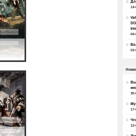
Дл
14-
Va
DO
Int
04-
Ве
03-
Нови
Вы
ин
30-
Му
17-
Чт
12-