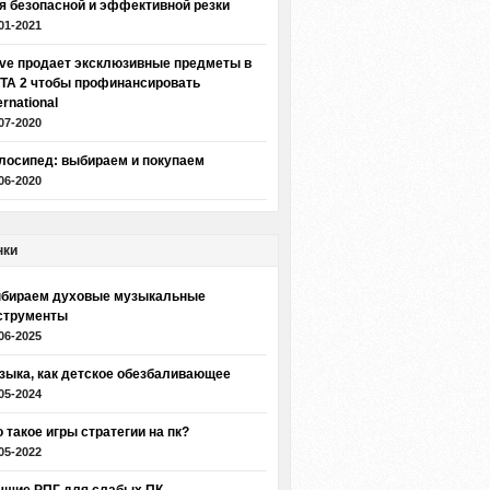
я безопасной и эффективной резки
01-2021
lve продает эксклюзивные предметы в
TA 2 чтобы профинансировать
ernational
07-2020
лосипед: выбираем и покупаем
06-2020
нки
бираем духовые музыкальные
струменты
06-2025
зыка, как детское обезбаливающее
05-2024
о такое игры стратегии на пк?
05-2022