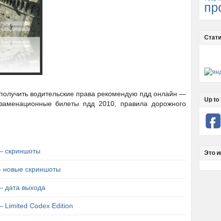
пр
Стати
л получить водительские права рекомендую пдд онлайн —
Up to 
кзаменационные билеты пдд 2010, правила дорожного
 — скриншоты
Это и
 — новые скриншоты
 — дата выхода
— Limited Codex Edition