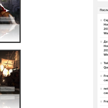
Посл
Ск
Но
20
Wa
Дат
Но
20
Win
Tw
Qu
Fr
си
ne
си
Fr