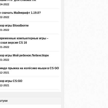
чшие РПГ для слабых ПК
04-2022
е скачать Майнкрафт 1.19.0?
02-2022
зор игры Bloodborne
01-2022
временные компьютерные игры –
сская версия CS 16
01-2022
зор игры Мой ребенок Лебенсборн
01-2022
бинде прыжка на колёсико мыши в CS GO
12-2021
зор игры CS:GO
12-2021
штуки