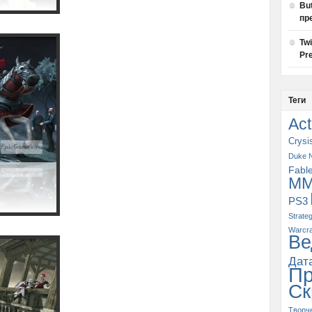
Bu
пр
Tw
Pre
Теги
Act
Crysi
Duke 
Fabl
M
PS3
Strate
Warcra
Ве
Дат
П
Ск
Творч