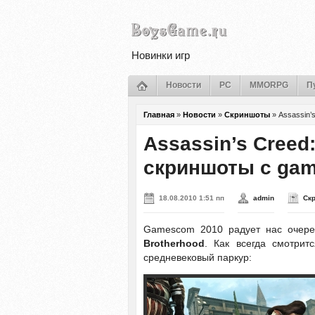
Новинки игр
Новости
PC
MMORPG
П
Главная
»
Новости
»
Скриншоты
»
Assassin’
Assassin’s Creed
скриншоты с ga
18.08.2010 1:51 пп
admin
Ск
Gamescom 2010 радует нас очер
Brotherhood
. Как всегда смотрит
средневековый паркур: