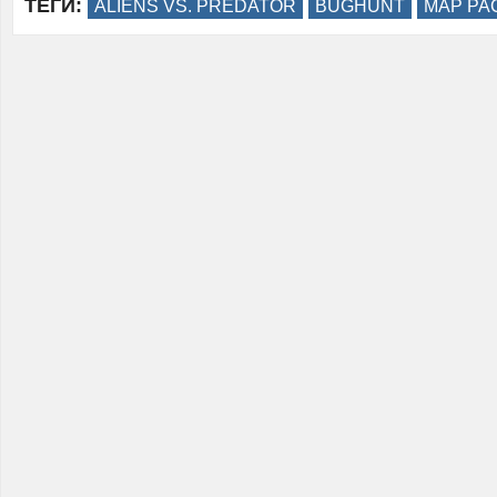
ТЕГИ:
ALIENS VS. PREDATOR
BUGHUNT
MAP PA