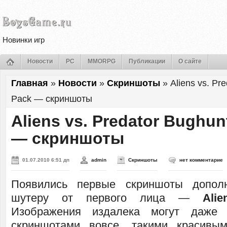
Новинки игр
Новости
PC
MMORPG
Публикации
О сайте
Главная
»
Новости
»
Скриншоты
»
Aliens vs. Pr
Pack — скриншоты
Aliens vs. Predator Bughu
— скриншоты
01.07.2010 6:51 дп
admin
Скриншоты
нет комментарие
Появились первые скриншоты допол
шутеру от первого лица —
Ali
Изображения издалека могут даже 
скриншотами вовсе, такими красивым