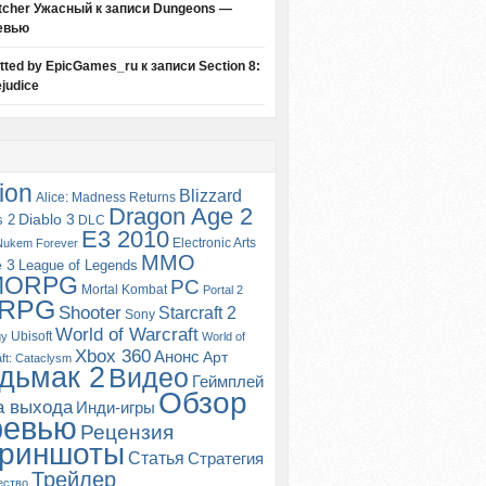
tcher Ужасный
к записи
Dungeons —
евью
itted by EpicGames_ru
к записи
Section 8:
judice
ion
Blizzard
Alice: Madness Returns
Dragon Age 2
s 2
Diablo 3
DLC
E3 2010
Electronic Arts
Nukem Forever
MMO
e 3
League of Legends
MORPG
PC
Mortal Kombat
Portal 2
RPG
Shooter
Starcraft 2
Sony
World of Warcraft
Ubisoft
gy
World of
Xbox 360
Анонс
Арт
ft: Cataclysm
дьмак 2
Видео
Геймплей
Обзор
а выхода
Инди-игры
ревью
Рецензия
риншоты
Статья
Стратегия
Трейлер
ество