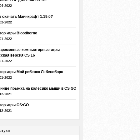
чшие РПГ для слабых ПК
04-2022
е скачать Майнкрафт 1.19.0?
02-2022
зор игры Bloodborne
01-2022
временные компьютерные игры –
сская версия CS 16
01-2022
зор игры Мой ребенок Лебенсборн
01-2022
бинде прыжка на колёсико мыши в CS GO
12-2021
зор игры CS:GO
12-2021
штуки