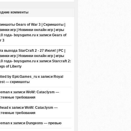
едние комменты
риншоты Gears of War 3 | Скриншоты |
винки игр | Новинки онлайн игр | игры
10 года- boysgame.ru
к записи
Gears of
r 3
а выхода StarCraft 2 - 27 Июля! | PC |
винки игр | Новинки онлайн игр | игры
10 года- boysgame.ru
к записи
Starcraft 2:
gs of Liberty
itted by EpicGames_ru
к записи
Royal
est — скриншоты
eeman к записи
WoW: Cataclysm —
стемные требования
thead к записи
WoW: Cataclysm —
стемные требования
eeman к записи
Dungeons — превью