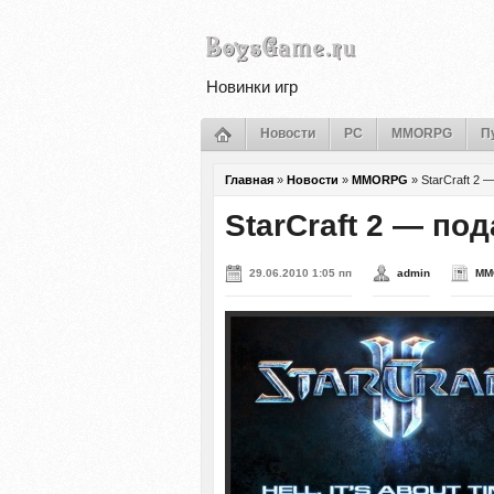
Новинки игр
Новости
PC
MMORPG
П
Главная
»
Новости
»
MMORPG
»
StarCraft 2 
StarCraft 2 — по
29.06.2010 1:05 пп
admin
MM