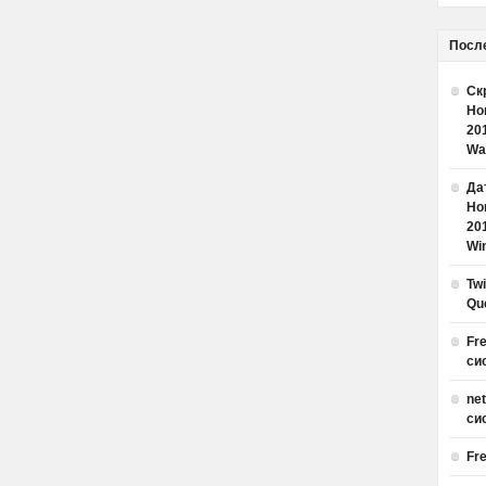
Посл
Ск
Но
20
Wa
Дат
Но
20
Win
Tw
Qu
Fr
си
ne
си
Fr