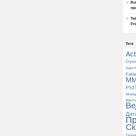
Bu
пр
Tw
Pre
Теги
Act
Crysi
Duke 
Fabl
M
PS3
Strate
Warcra
Ве
Дат
П
Ск
Творч