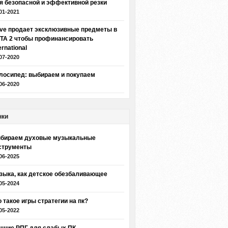
я безопасной и эффективной резки
01-2021
lve продает эксклюзивные предметы в
TA 2 чтобы профинансировать
ernational
07-2020
лосипед: выбираем и покупаем
06-2020
нки
бираем духовые музыкальные
струменты
06-2025
зыка, как детское обезбаливающее
05-2024
о такое игры стратегии на пк?
05-2022