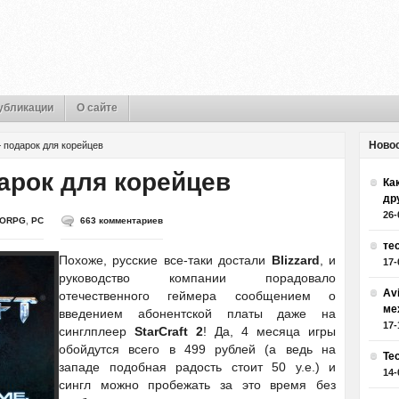
убликации
О сайте
Ново
— подарок для корейцев
дарок для корейцев
Как
др
26-
ORPG
,
PC
663 комментариев
те
Похоже, русские все-таки достали
Blizzard
, и
17-
руководство компании порадовало
Av
отечественного геймера сообщением о
ме
введением абонентской платы даже на
17-
синглплеер
StarCraft 2
! Да, 4 месяца игры
обойдутся всего в 499 рублей (а ведь на
Те
западе подобная радость стоит 50 у.е.) и
14-
сингл можно пробежать за это время без