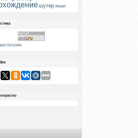
охождение
шутер
экшн
стика
like
нтересно