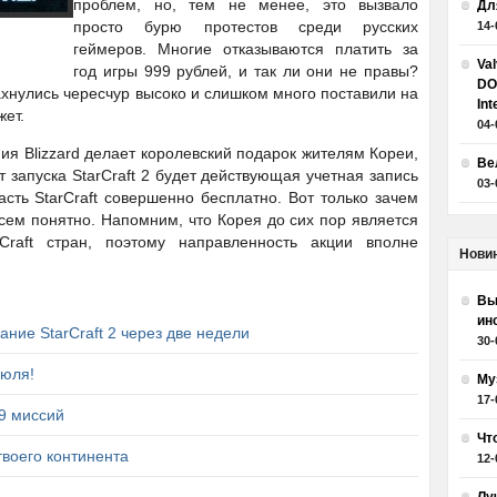
проблем, но, тем не менее, это вызвало
Дл
просто бурю протестов среди русских
14-
геймеров. Многие отказываются платить за
Va
год игры 999 рублей, и так ли они не правы?
DO
ахнулись чересчур высоко и слишком много поставили на
Int
жет.
04-
ния Blizzard делает королевский подарок жителям Кореи,
Ве
 запуска StarCraft 2 будет действующая учетная запись
03-
часть StarCraft совершенно бесплатно. Вот только зачем
ем понятно. Напомним, что Корея до сих пор является
raft стран, поэтому направленность акции вполне
Нови
Вы
ин
вание StarCraft 2 через две недели
30-
Июля!
Му
17-
29 миссий
Чт
 твоего континента
12-