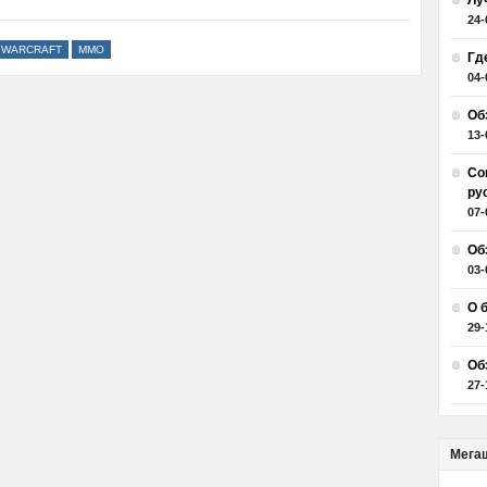
Лу
24-
 WARCRAFT
ММО
Гд
04-
Об
13-
Со
ру
07-
Об
03-
О 
29-
Об
27-
Мега