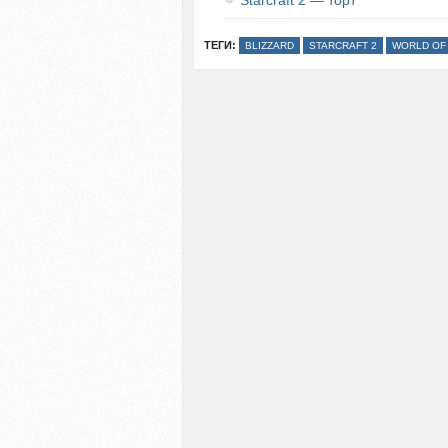
Starcraft 2 — торт
ТЕГИ:
BLIZZARD
STARCRAFT 2
WORLD OF