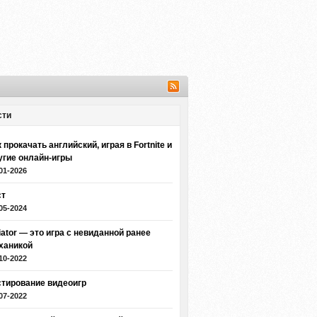
сти
 прокачать английский, играя в Fortnite и
угие онлайн-игры
01-2026
ст
05-2024
iator — это игра с невиданной ранее
ханикой
10-2022
стирование видеоигр
07-2022