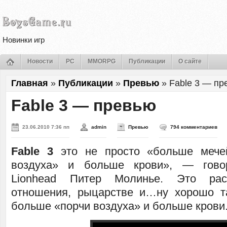
Новинки игр
Новости
PC
MMORPG
Публикации
О сайте
Главная
»
Публикации
»
Превью
»
Fable 3 — пр
Fable 3 — превью
23.06.2010 7:36 пп
admin
Превью
794 комментариев
Fable 3
это не просто «больше мече
воздуха» и больше крови», — гово
Lionhead Питер Молинье. Это ра
отношения, рыцарстве и…ну хорошо т
больше «порчи воздуха» и больше крови