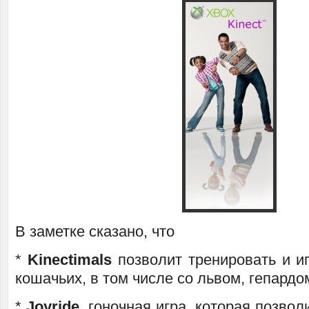
В заметке сказано, что
*
Kinectimals
позволит тренировать и и
кошачьих, в том числе со львом, гепардо
*
Joyride
, гоночная игра, которая позво