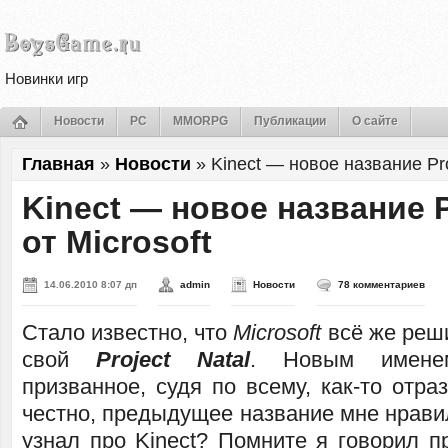
Новинки игр
Новости
PC
MMORPG
Публикации
О сайте
Главная
»
Новости
»
Kinect — новое название Proj
Kinect — новое название P
от Microsoft
14.06.2010 8:07 дп
admin
Новости
78 комментариев
Стало известно, что
Microsoft
всё же реш
свой
Project Natal
. Новым имен
призванное, судя по всему, как-то отраз
честно, предыдущее название мне нрави
узнал про Kinect? Помните я говорил п