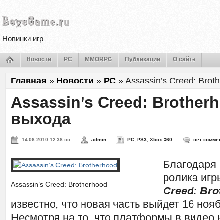
Новинки игр
Новости
PC
MMORPG
Публикации
О сайте
Главная
»
Новости
»
PC
»
Assassin’s Creed: Bro
Assassin’s Creed: Brother
выхода
14.06.2010 12:38 пп
admin
PC
,
PS3
,
Xbox 360
нет комме
Благодаря
ролика иг
Assassin’s Creed: Brotherhood
Creed: Bro
известно, что новая часть выйдет 16 нояб
Несмотря на то, что платформы в видео 