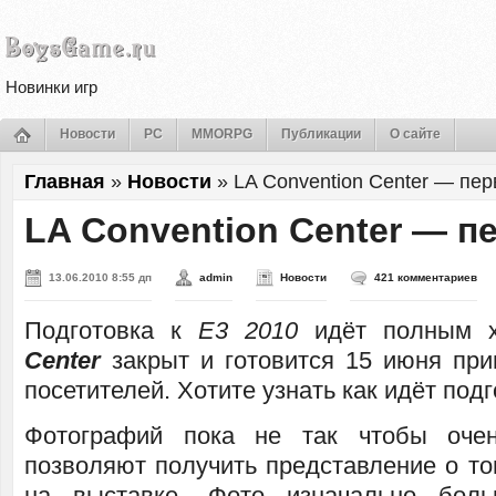
Новинки игр
Новости
PC
MMORPG
Публикации
О сайте
Главная
»
Новости
»
LA Convention Center — пе
LA Convention Center — 
13.06.2010 8:55 дп
admin
Новости
421 комментариев
Подготовка к
Е3 2010
идёт полным 
Center
закрыт и готовится 15 июня при
посетителей. Хотите узнать как идёт под
Фотографий пока не так чтобы оче
позволяют получить представление о то
на выставке. Фото изначально бол