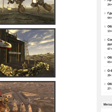
Лу
24-
Гд
04-
Об
13-
Со
ру
07-
Об
03-
О 
29-
Об
27-
Мега