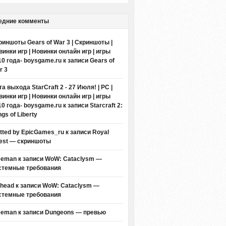
едние комменты
риншоты Gears of War 3 | Скриншоты |
винки игр | Новинки онлайн игр | игры
10 года- boysgame.ru
к записи
Gears of
r 3
а выхода StarCraft 2 - 27 Июля! | PC |
винки игр | Новинки онлайн игр | игры
10 года- boysgame.ru
к записи
Starcraft 2:
gs of Liberty
itted by EpicGames_ru
к записи
Royal
est — скриншоты
eeman к записи
WoW: Cataclysm —
стемные требования
thead к записи
WoW: Cataclysm —
стемные требования
eeman к записи
Dungeons — превью