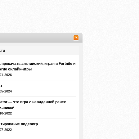
сти
 прокачать английский, играя в Fortnite и
угие онлайн-игры
01-2026
ст
05-2024
iator — это игра с невиданной ранее
ханикой
10-2022
стирование видеоигр
07-2022