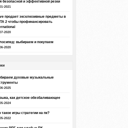
я безопасной и эффективной резки
01-2021
lve продает эксклюзивные предметы в
TA 2 чтобы профинансировать
ernational
07-2020
лосипед: выбираем и покупаем
06-2020
нки
бираем духовые музыкальные
струменты
06-2025
зыка, как детское обезбаливающее
05-2024
о такое игры стратегии на пк?
05-2022