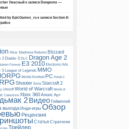
tcher Ужасный
к записи
Dungeons —
евью
itted by EpicGames_ru
к записи
Section 8:
judice
ion
Blizzard
Alice: Madness Returns
Dragon Age 2
s 2
Diablo 3
DLC
E3 2010
Electronic Arts
Nukem Forever
MMO
e 3
League of Legends
MORPG
PC
Mortal Kombat
Portal 2
RPG
Shooter
Starcraft 2
Sony
World of Warcraft
Ubisoft
gy
World of
Xbox 360
Анонс
Арт
ft: Cataclysm
дьмак 2
Видео
Геймплей
Обзор
а выхода
Инди-игры
ревью
Рецензия
риншоты
Статья
Стратегия
Трейлер
ество