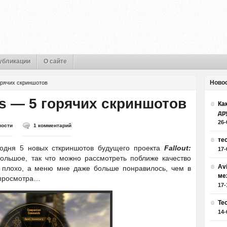
убликации
О сайте
Ново
горячих скриншотов
as — 5 горячих скриншотов
Как
др
26-
вости
1 комментарий
те
годня 5 новых сткриншотов будущего проекта
Fallout:
17-
ольшое, так что можно рассмотреть поближе качество
Av
е плохо, а меню мне даже больше понравилось, чем в
ме
 просмотра…
17-
Те
14-