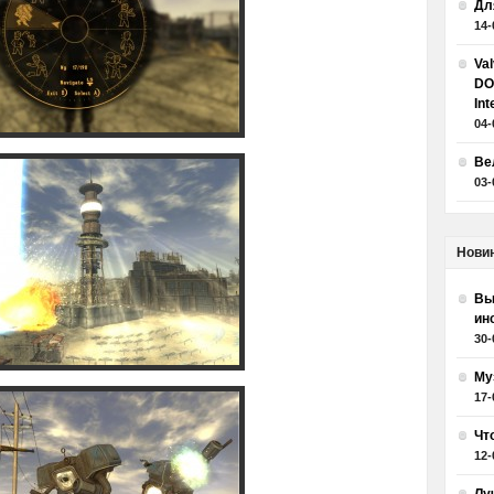
Дл
14-
Va
DO
Int
04-
Ве
03-
Нови
Вы
ин
30-
Му
17-
Чт
12-