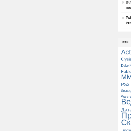
Bu
пр
Tw
Pre
Теги
Act
Crysi
Duke 
Fabl
M
PS3
Strate
Warcra
Ве
Дат
П
Ск
Творч