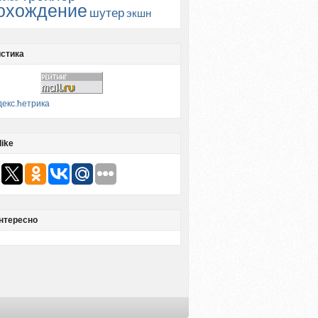
охождение
шутер
экшн
стика
like
нтересно