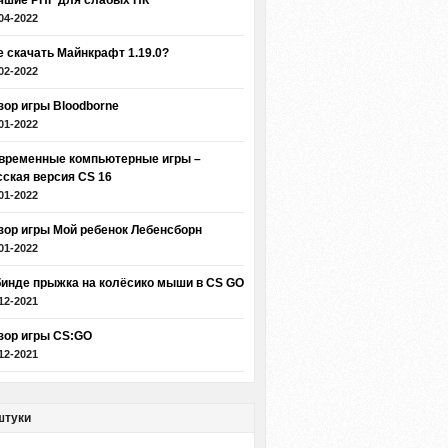
чшие РПГ для слабых ПК
04-2022
е скачать Майнкрафт 1.19.0?
02-2022
зор игры Bloodborne
01-2022
временные компьютерные игры –
сская версия CS 16
01-2022
зор игры Мой ребенок Лебенсборн
01-2022
бинде прыжка на колёсико мыши в CS GO
12-2021
зор игры CS:GO
12-2021
штуки