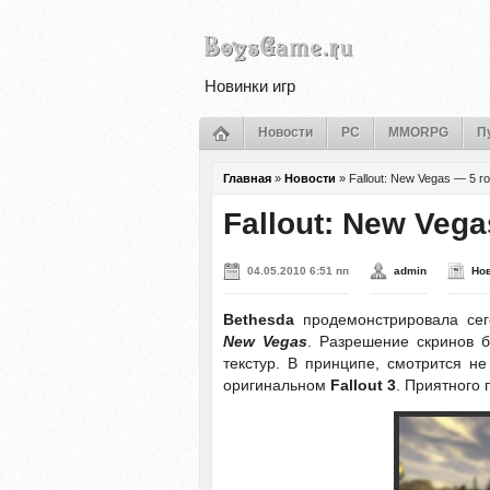
Новинки игр
Новости
PC
MMORPG
П
Главная
»
Новости
»
Fallout: New Vegas — 5 
Fallout: New Veg
04.05.2010 6:51 пп
admin
Но
Bethesda
продемонстрировала се
New Vegas
. Разрешение скринов б
текстур. В принципе, смотрится н
оригинальном
Fallout 3
. Приятного