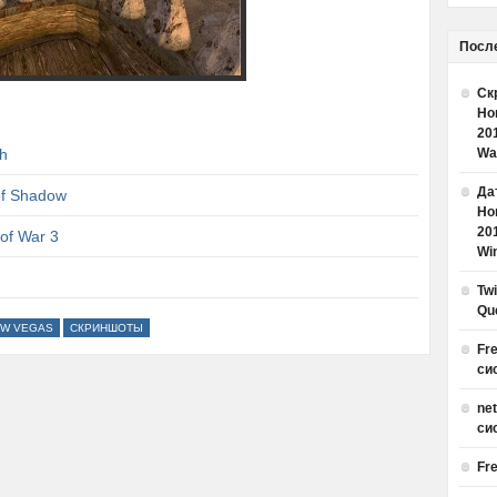
Посл
Ск
Но
20
h
Wa
Дат
of Shadow
Но
20
of War 3
Win
Tw
Qu
EW VEGAS
СКРИНШОТЫ
Fr
си
ne
си
Fr