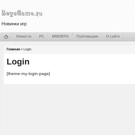
Новинки игр
Новости
PC
MMORPG
Публикации
О сайте
Главная
»
Login
Login
[theme-my-login-page]