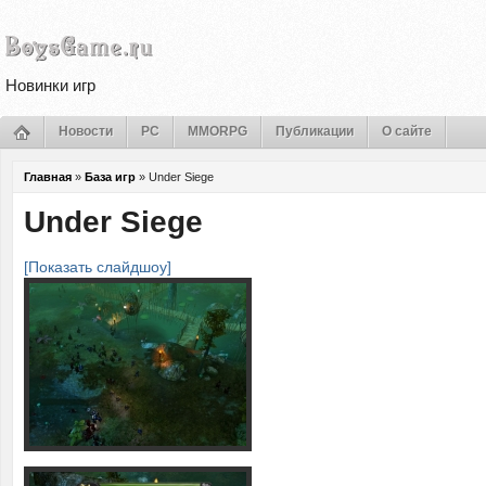
Новинки игр
Новости
PC
MMORPG
Публикации
О сайте
Главная
»
База игр
»
Under Siege
Under Siege
[Показать слайдшоу]