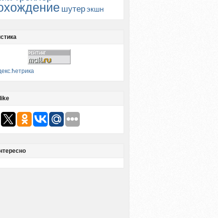
охождение
шутер
экшн
стика
like
нтересно