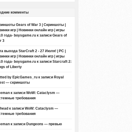
едние комменты
риншоты Gears of War 3 | Скриншоты |
винки игр | Новинки онлайн игр | игры
10 года- boysgame.ru
к записи
Gears of
r 3
а выхода StarCraft 2 - 27 Июля! | PC |
винки игр | Новинки онлайн игр | игры
10 года- boysgame.ru
к записи
Starcraft 2:
gs of Liberty
itted by EpicGames_ru
к записи
Royal
est — скриншоты
eeman к записи
WoW: Cataclysm —
стемные требования
thead к записи
WoW: Cataclysm —
стемные требования
eeman к записи
Dungeons — превью