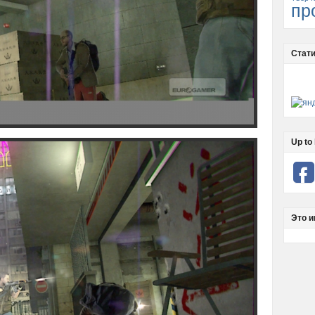
пр
Стати
Up to 
Это и