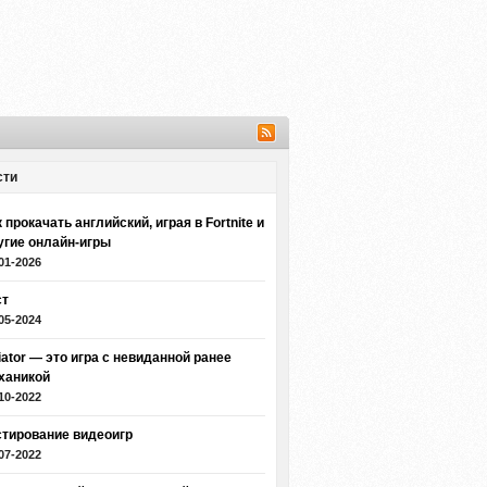
сти
 прокачать английский, играя в Fortnite и
угие онлайн-игры
01-2026
ст
05-2024
iator — это игра с невиданной ранее
ханикой
10-2022
стирование видеоигр
07-2022