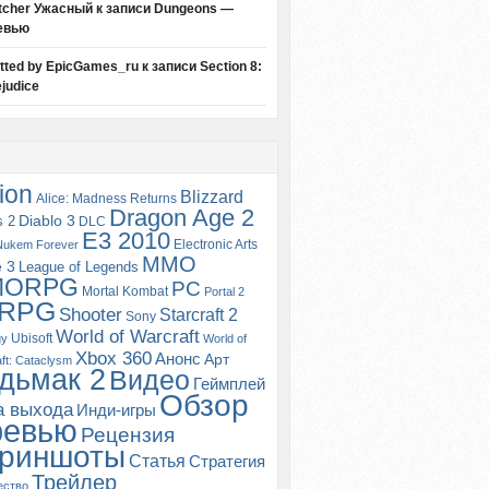
tcher Ужасный
к записи
Dungeons —
евью
itted by EpicGames_ru
к записи
Section 8:
judice
ion
Blizzard
Alice: Madness Returns
Dragon Age 2
s 2
Diablo 3
DLC
E3 2010
Electronic Arts
Nukem Forever
MMO
e 3
League of Legends
MORPG
PC
Mortal Kombat
Portal 2
RPG
Shooter
Starcraft 2
Sony
World of Warcraft
Ubisoft
gy
World of
Xbox 360
Анонс
Арт
ft: Cataclysm
дьмак 2
Видео
Геймплей
Обзор
а выхода
Инди-игры
ревью
Рецензия
риншоты
Статья
Стратегия
Трейлер
ество