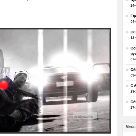
Лу
24-
Гд
04-
Об
13-
Со
ру
07-
Об
03-
О 
29-
Об
27-
Мега