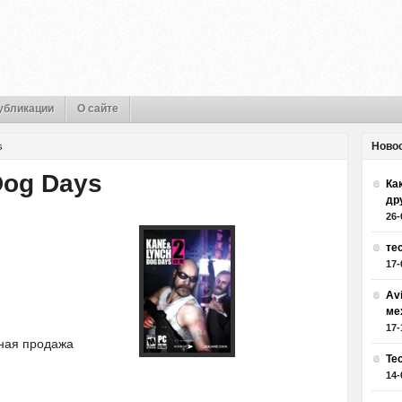
убликации
О сайте
Ново
s
Dog Days
Как
др
26-
те
17-
Av
ме
17-
ная продажа
Те
14-