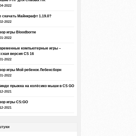
чшие РПГ для слабых ПК
04-2022
е скачать Майнкрафт 1.19.0?
02-2022
зор игры Bloodborne
01-2022
временные компьютерные игры –
сская версия CS 16
01-2022
зор игры Мой ребенок Лебенсборн
01-2022
бинде прыжка на колёсико мыши в CS GO
12-2021
зор игры CS:GO
12-2021
штуки