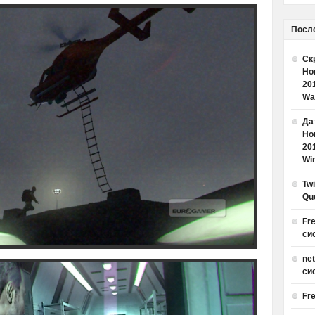
Посл
Ск
Но
20
Wa
Дат
Но
20
Win
Tw
Qu
Fr
си
ne
си
Fr