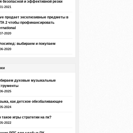
я безопасной и эффективной резки
01-2021
lve продает эксклюзивные предметы в
TA 2 чтобы профинансировать
ernational
07-2020
лосипед: выбираем и покупаем
06-2020
нки
бираем духовые музыкальные
струменты
06-2025
зыка, как детское обезбаливающее
05-2024
о такое игры стратегии на пк?
05-2022