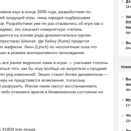
Дл
14-
ована еще в конце 2008 года, разработчики по-
Va
ей грядущей игры, лишь изредка подбрасывая
DO
. Разработчики уже не раз отзывались об игре как о
Int
видимо, это означает невероятную степень
04-
дается на основе ряда документальных картин.
 просторах Шангая, где Кейну (Kane) придется
Ве
х мафиози. Линч (Lynch) по непонятным пока что
03-
лько в режиме кооперативного прохождения.
ь все ранее виденное нами в играх — учитывая степень
Нови
ться того, как бы игру вообще не запретили к продаже.
ретит ряд изменений. Экшен станет более динамичным —
Вы
перь не представится возможным, поскольку
ин
 разрушить. Игроки также смогут восстанавливать
30-
, либо атаковать врагов в безжизненном состоянии на
Му
17-
Чт
12-
n X1800 или лучше