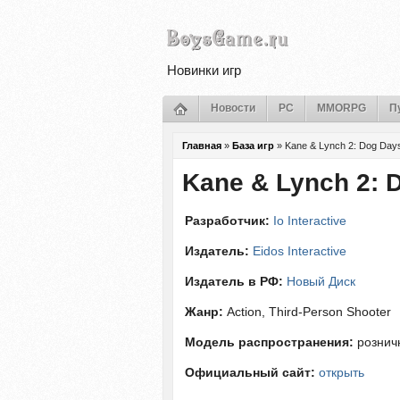
Новинки игр
Новости
PC
MMORPG
П
Главная
»
База игр
»
Kane & Lynch 2: Dog Day
Kane & Lynch 2: 
Разработчик:
Io Interactive
Издатель:
Eidos Interactive
Издатель в РФ:
Новый Диск
Жанр:
Action, Third-Person Shooter
Модель распространения:
рознич
Официальный сайт:
открыть