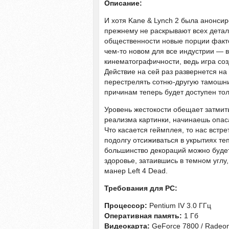
Описание:
И хотя Kane & Lynch 2 была анонсир
прежнему не раскрывают всех детал
общественности новые порции фактов
чем-то новом для все индустрии — 
кинематографичности, ведь игра соз
Действие на сей раз развернется на
перестрелять сотню-другую тамошни
причинам теперь будет доступен то
Уровень жестокости обещает затмит
реализма картинки, начинаешь опаса
Что касается геймплея, то нас вст
подолгу отсиживаться в укрытиях те
большинство декораций можно будет
здоровье, затаившись в темном углу
манер Left 4 Dead.
Требования для PC:
Процессор:
Pentium IV 3.0 ГГц
Оперативная память:
1 Гб
Видеокарта:
GeForce 7800 / Radeo