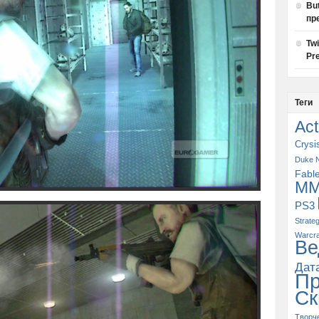
Bu
пр
Tw
Pre
Теги
Act
Crysi
Duke 
Fabl
M
PS3
Strate
Warcra
Ве
Дат
П
Ск
Творч