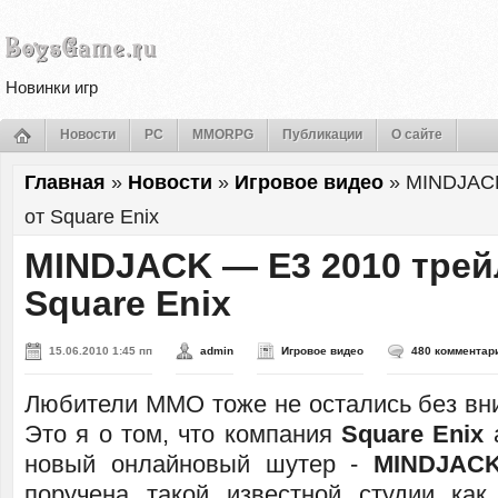
Новинки игр
Новости
PC
MMORPG
Публикации
О сайте
Главная
»
Новости
»
Игровое видео
»
MINDJACK
от Square Enix
MINDJACK — E3 2010 трей
Square Enix
15.06.2010 1:45 пп
admin
Игровое видео
480 комментар
Любители MMO тоже не остались без вни
Это я о том, что компания
Square Enix
а
новый онлайновый шутер -
MINDJAC
поручена такой известной студии ка