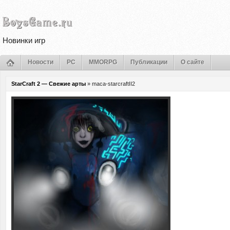
Новинки игр
Новости
PC
MMORPG
Публикации
О сайте
StarCraft 2 — Свежие арты
» maca-starcraftII2