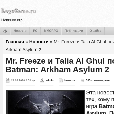
Новинки игр
Новости
PC
MMORPG
Публикации
О сайте
Главная
»
Новости
»
Mr. Freeze и Talia Al Ghul п
Arkham Asylum 2
Mr. Freeze и Talia Al Ghul 
Batman: Arkham Asylum 2
21.04.2010 4:59 дп
admin
Новости
535 комментариев
Эта новос
тех, кому 
игра
Batm
Asylum
. 