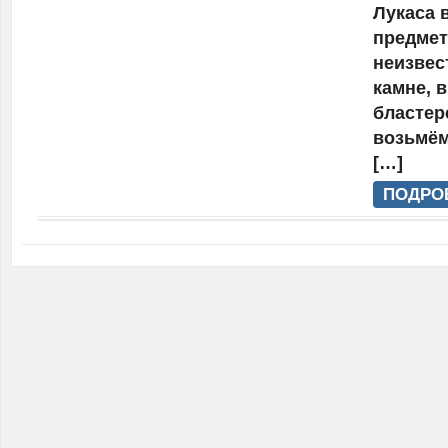
Лукаса 
предмет
неизвес
камне, в
бластер
возьмём
[…]
ПОДРО