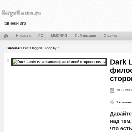
Новинки игр
Новости
PC
MMORPG
Публикации
О сайте
Главная
»
Posts tagged 'Экзар Кун'
Dark 
фило
сторо
19.05.201
1 коммент
Давайте
над тем,
что ест