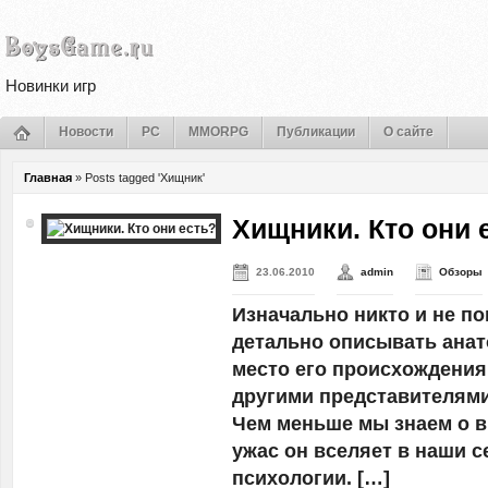
Новинки игр
Новости
PC
MMORPG
Публикации
О сайте
Главная
»
Posts tagged 'Хищник'
Хищники. Кто они 
23.06.2010
admin
Обзоры
Изначально никто и не п
детально описывать ана
место его происхождения
другими представителями
Чем меньше мы знаем о в
ужас он вселяет в наши с
психологии. […]