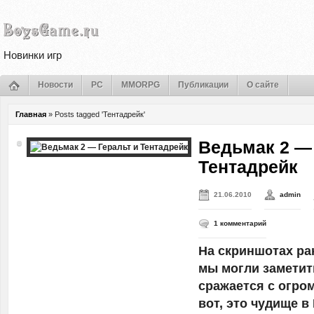
Новинки игр
Новости
PC
MMORPG
Публикации
О сайте
Главная
»
Posts tagged 'Тентадрейк'
Ведьмак 2 — 
Тентадрейк
21.06.2010
admin
1 комментарий
На скриншотах ра
мы могли заметить
сражается с огро
вот, это чудище 