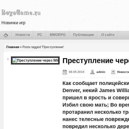
Новинки игр
Новости
PC
MMORPG
Публикации
О сайте
Главная
»
Posts tagged 'Преступление'
Преступление чер
08.05.2010
admin
Новост
Как сообщает полицейск
Denver, некий James Will
пришел в ярость и сове
Избил свою мать; Во вр
протаранил несколько тр
нанес телесные поврежд
повредил несколько дере