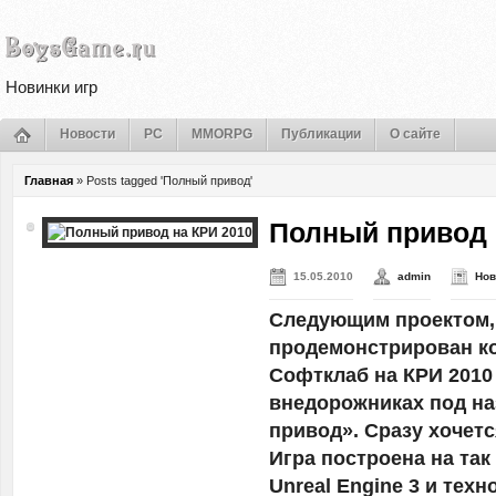
Новинки игр
Новости
PC
MMORPG
Публикации
О сайте
Главная
»
Posts tagged 'Полный привод'
Полный привод 
15.05.2010
admin
Нов
Следующим проектом,
продемонстрирован к
Софтклаб на КРИ 2010 
внедорожниках под н
привод». Сразу хочетс
Игра построена на та
Unreal Engine 3 и техн