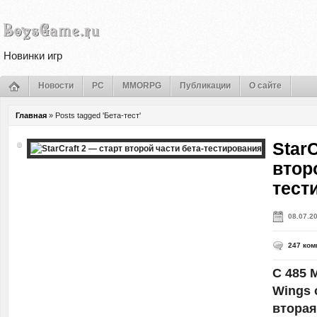
Новинки игр
Новости
PC
MMORPG
Публикации
О сайте
Главная
»
Posts tagged 'Бета-тест'
StarC
втор
тест
08.07.2
247 ком
С 485 M
Wings 
вторая