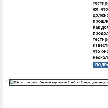
тестир
же, чт
должно
прошло
Как до
продо
тестир
извест
что он
нескол
ПОДР