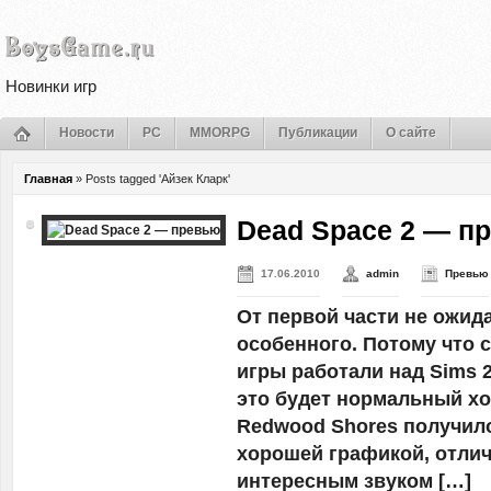
Новинки игр
Новости
PC
MMORPG
Публикации
О сайте
Главная
»
Posts tagged 'Айзек Кларк'
Dead Space 2 — п
17.06.2010
admin
Превью
От первой части не ожид
особенного. Потому что 
игры работали над Sims 2
это будет нормальный хо
Redwood Shores получило
хорошей графикой, отли
интересным звуком […]