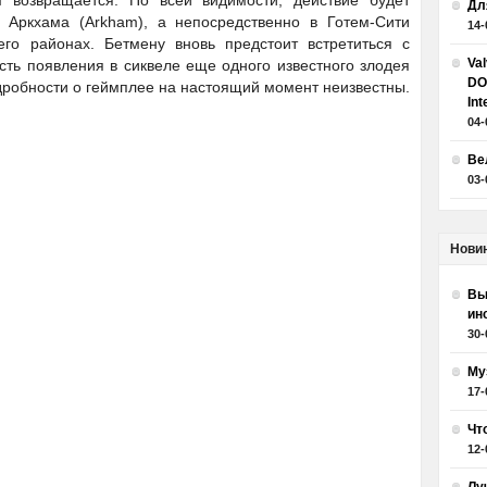
 возвращается. По всей видимости, действие будет
Дл
 Аркхама (Arkham), а непосредственно в Готем-Сити
14-
его районах. Бетмену вновь предстоит встретиться с
Va
сть появления в сиквеле еще одного известного злодея
DO
дробности о геймплее на настоящий момент неизвестны.
Int
04-
Ве
03-
Нови
Вы
ин
30-
Му
17-
Чт
12-