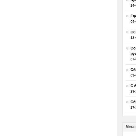
Лу
24-
Гд
04-
Об
13-
Со
ру
07-
Об
03-
О 
29-
Об
27-
Мега