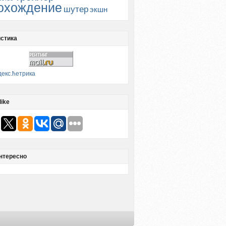
охождение
шутер
экшн
стика
like
нтересно