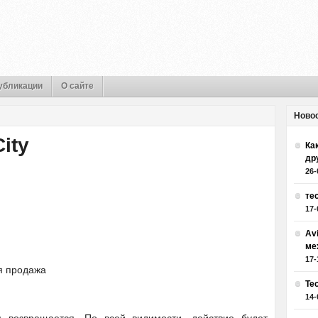
убликации
О сайте
Ново
ity
Как
др
26-
те
17-
Av
ме
17-
я продажа
Те
14-