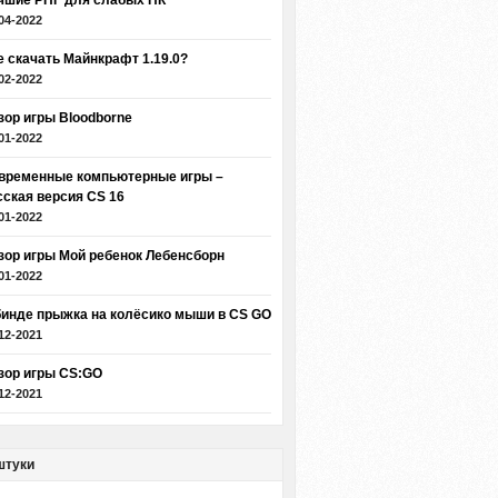
чшие РПГ для слабых ПК
04-2022
е скачать Майнкрафт 1.19.0?
02-2022
зор игры Bloodborne
01-2022
временные компьютерные игры –
сская версия CS 16
01-2022
зор игры Мой ребенок Лебенсборн
01-2022
бинде прыжка на колёсико мыши в CS GO
12-2021
зор игры CS:GO
12-2021
штуки