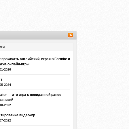
сти
 прокачать английский, играя в Fortnite и
угие онлайн-игры
01-2026
ст
05-2024
iator — это игра с невиданной ранее
ханикой
10-2022
стирование видеоигр
07-2022