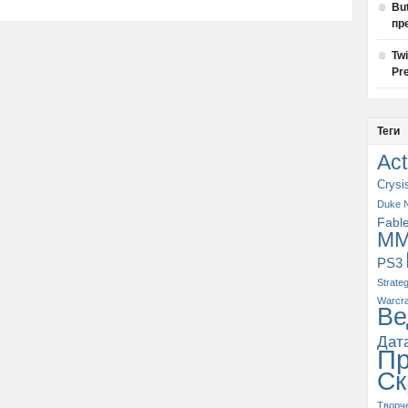
Bu
пр
Tw
Pre
Теги
Act
Crysi
Duke 
Fabl
M
PS3
Strate
Warcra
Ве
Дат
П
Ск
Творч