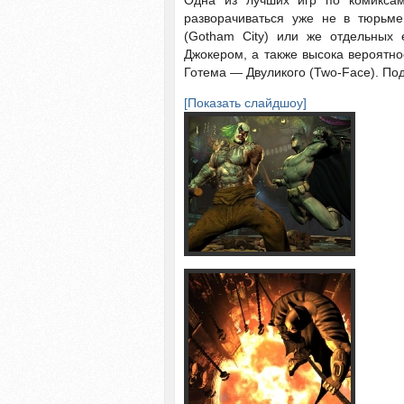
Одна из лучших игр по комиксам
разворачиваться уже не в тюрьме
(Gotham City) или же отдельных 
Джокером, а также высока вероятно
Готема — Двуликого (Two-Face). По
[Показать слайдшоу]