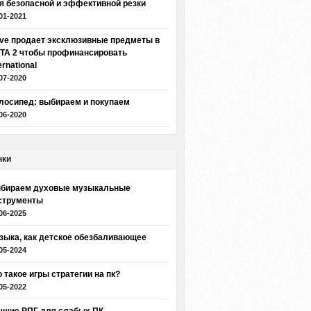
я безопасной и эффективной резки
01-2021
lve продает эксклюзивные предметы в
TA 2 чтобы профинансировать
ernational
07-2020
лосипед: выбираем и покупаем
06-2020
нки
бираем духовые музыкальные
струменты
06-2025
зыка, как детское обезбаливающее
05-2024
о такое игры стратегии на пк?
05-2022