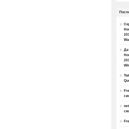
Посл
Ск
Но
20
Wa
Дат
Но
20
Win
Tw
Qu
Fr
си
ne
си
Fr