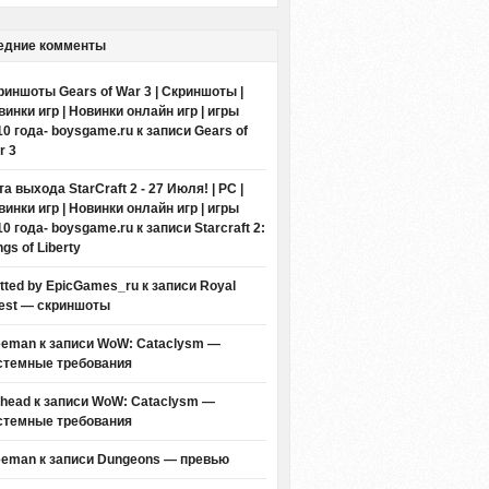
едние комменты
риншоты Gears of War 3 | Скриншоты |
винки игр | Новинки онлайн игр | игры
10 года- boysgame.ru
к записи
Gears of
r 3
а выхода StarCraft 2 - 27 Июля! | PC |
винки игр | Новинки онлайн игр | игры
10 года- boysgame.ru
к записи
Starcraft 2:
gs of Liberty
itted by EpicGames_ru
к записи
Royal
est — скриншоты
eeman к записи
WoW: Cataclysm —
стемные требования
thead к записи
WoW: Cataclysm —
стемные требования
eeman к записи
Dungeons — превью