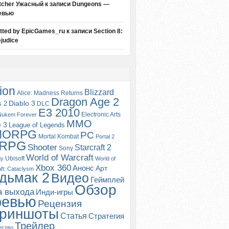
tcher Ужасный
к записи
Dungeons —
евью
itted by EpicGames_ru
к записи
Section 8:
judice
ion
Blizzard
Alice: Madness Returns
Dragon Age 2
s 2
Diablo 3
DLC
E3 2010
Electronic Arts
Nukem Forever
MMO
e 3
League of Legends
MORPG
PC
Mortal Kombat
Portal 2
RPG
Shooter
Starcraft 2
Sony
World of Warcraft
Ubisoft
gy
World of
Xbox 360
Анонс
Арт
ft: Cataclysm
дьмак 2
Видео
Геймплей
Обзор
а выхода
Инди-игры
ревью
Рецензия
риншоты
Статья
Стратегия
Трейлер
ество